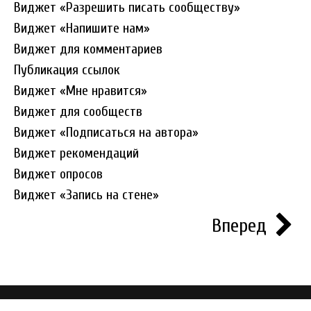
Виджет «Разрешить писать сообществу»
App Landing Minimal
Виджет «Напишите нам»
Виджет для комментариев
Barber
Публикация ссылок
Business Clean
Виджет «Мне нравится»
Виджет для сообществ
Creative Design
Виджет «Подписаться на автора»
Design Agency
Виджет рекомендаций
Виджет опросов
Design School
Виджет «Запись на стене»
Event Bold
Вперед
Fashion Shop
Fitness Clean